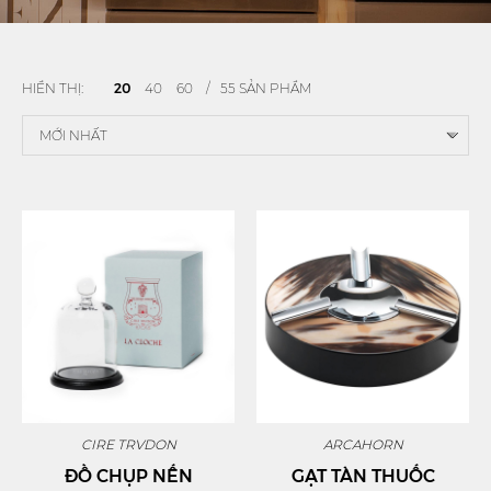
HIỂN THỊ:
20
40
60
/ 55 SẢN PHẨM
CIRE TRVDON
ARCAHORN
ĐỒ CHỤP NẾN
GẠT TÀN THUỐC