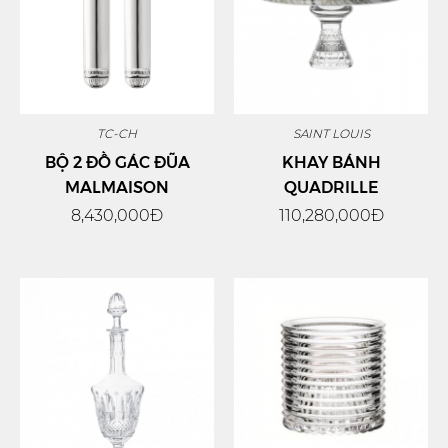
TC-CH
SAINT LOUIS
BỘ 2 ĐỒ GÁC ĐŨA
KHAY BÁNH
MALMAISON
QUADRILLE
8,430,000Đ
110,280,000Đ