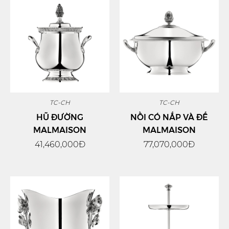
TC-CH
TC-CH
HŨ ĐƯỜNG
NỒI CÓ NẮP VÀ ĐẾ
MALMAISON
MALMAISON
41,460,000Đ
77,070,000Đ