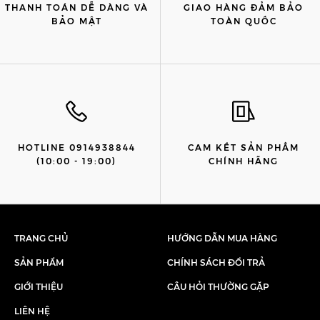
THANH TOÁN DỄ DÀNG VÀ
GIAO HÀNG ĐẢM BẢO
BẢO MẬT
TOÀN QUỐC
HOTLINE 0914938844
CAM KẾT SẢN PHẨM
(10:00 - 19:00)
CHÍNH HÃNG
TRANG CHỦ
HƯỚNG DẪN MUA HÀNG
SẢN PHẨM
CHÍNH SÁCH ĐỔI TRẢ
GIỚI THIỆU
CÂU HỎI THƯỜNG GẶP
LIÊN HỆ