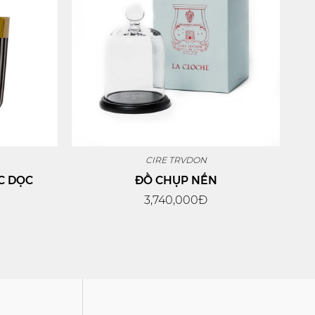
CIRE TRVDON
C DỌC
ĐỒ CHỤP NẾN
3,740,000Đ