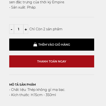
sen đặc trưng của thời kỳ Empire.
• Sản xuất: Pháp.
-
+
Chỉ Còn 2 sản phẩm
THÊM VÀO GIỎ HÀNG
THANH TOÁN NGAY
MÔ TẢ SẢN PHẨM
• Chất liệu: Thép không gỉ mạ bạc.
• Kích thước: H.15cm - 350ml