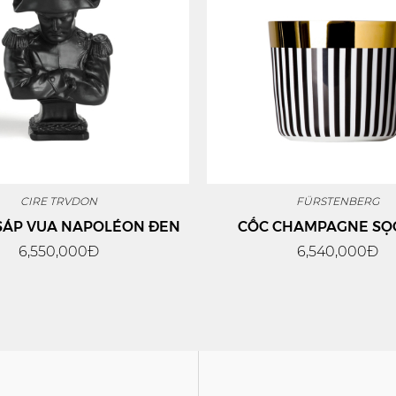
CIRE TRVDON
FÜRSTENBERG
SÁP VUA NAPOLÉON ĐEN
CỐC CHAMPAGNE SỌ
6,550,000Đ
6,540,000Đ