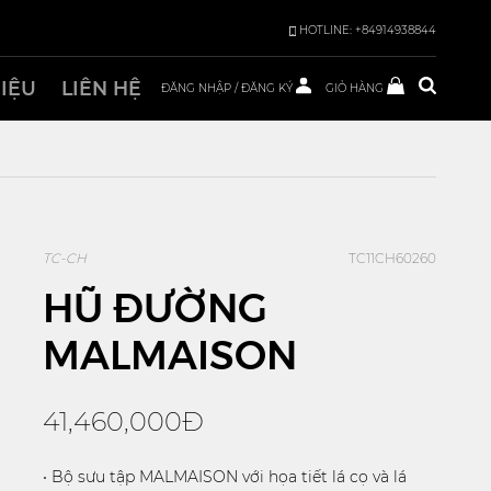
HOTLINE: +84914938844
HIỆU
LIÊN HỆ
ĐĂNG NHẬP
/
ĐĂNG KÝ
GIỎ HÀNG
TC-CH
TC11CH60260
HŨ ĐƯỜNG
MALMAISON
41,460,000Đ
• Bộ sưu tập MALMAISON với họa tiết lá cọ và lá