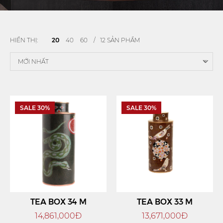
HIỂN THỊ:
20
40
60
/ 12 SẢN PHẨM
SALE 30%
SALE 30%
TEA BOX 34 M
TEA BOX 33 M
14,861,000Đ
13,671,000Đ