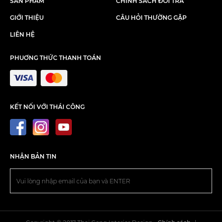
SẢN PHẨM
CHÍNH SÁCH ĐỔI TRẢ
GIỚI THIỆU
CÂU HỎI THƯỜNG GẶP
LIÊN HỆ
PHUƠNG THỨC THANH TOÁN
KẾT NỐI VỚI THÁI CÔNG
NHẬN BẢN TIN