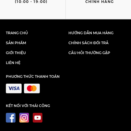
(10:00 - 19:00)
CHÍNH HÃNG
TRANG CHỦ
HƯỚNG DẪN MUA HÀNG
SẢN PHẨM
CHÍNH SÁCH ĐỔI TRẢ
GIỚI THIỆU
CÂU HỎI THƯỜNG GẶP
LIÊN HỆ
PHUƠNG THỨC THANH TOÁN
KẾT NỐI VỚI THÁI CÔNG