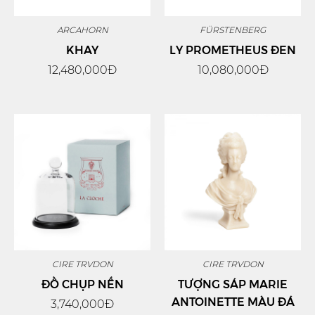
ARCAHORN
FÜRSTENBERG
KHAY
LY PROMETHEUS ĐEN
12,480,000Đ
10,080,000Đ
CIRE TRVDON
CIRE TRVDON
ĐỒ CHỤP NẾN
TƯỢNG SÁP MARIE
ANTOINETTE MÀU ĐÁ
3,740,000Đ