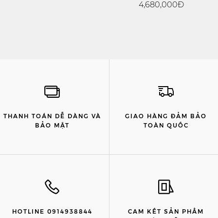
4,680,000Đ
THANH TOÁN DỄ DÀNG VÀ
GIAO HÀNG ĐẢM BẢO
BẢO MẬT
TOÀN QUỐC
HOTLINE 0914938844
CAM KẾT SẢN PHẨM