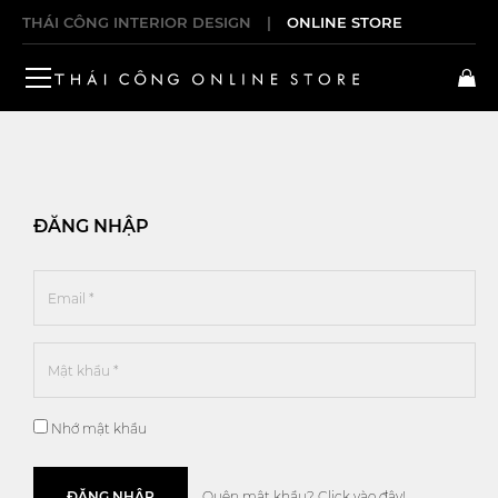
THÁI CÔNG INTERIOR DESIGN
|
ONLINE STORE
ĐĂNG NHẬP
Nhớ mật khẩu
ĐĂNG NHẬP
Quên mật khẩu?
Click vào đây!