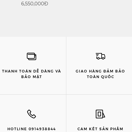
6,550,000Đ
THANH TOÁN DỄ DÀNG VÀ
GIAO HÀNG ĐẢM BẢO
BẢO MẬT
TOÀN QUỐC
HOTLINE 0914938844
CAM KẾT SẢN PHẨM