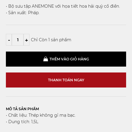
• Bộ sưu tập ANEMONE với họa tiết hoa hải quỳ cổ điển.
• Sản xuất: Pháp.
-
+
Chỉ Còn 1 sản phẩm
THÊM VÀO GIỎ HÀNG
THANH TOÁN NGAY
MÔ TẢ SẢN PHẨM
• Chất liệu: Thép không gỉ mạ bạc.
• Dung tích: 1,5L