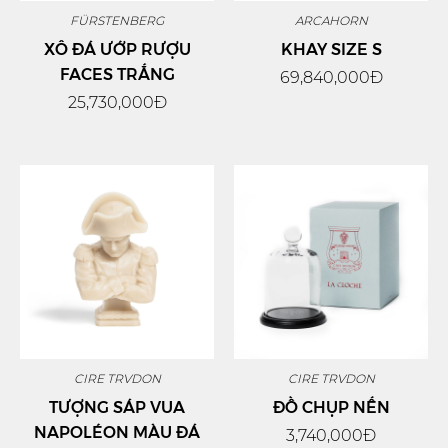
FÜRSTENBERG
ARCAHORN
XÔ ĐÁ ƯỚP RƯỢU
KHAY SIZE S
FACES TRẮNG
69,840,000Đ
25,730,000Đ
CIRE TRVDON
CIRE TRVDON
TƯỢNG SÁP VUA
ĐỒ CHỤP NẾN
NAPOLÉON MÀU ĐÁ
3,740,000Đ