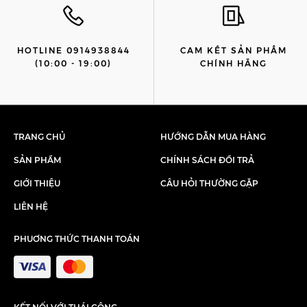
HOTLINE 0914938844
CAM KẾT SẢN PHẨM
(10:00 - 19:00)
CHÍNH HÃNG
TRANG CHỦ
HƯỚNG DẪN MUA HÀNG
SẢN PHẨM
CHÍNH SÁCH ĐỔI TRẢ
GIỚI THIỆU
CÂU HỎI THƯỜNG GẶP
LIÊN HỆ
PHUƠNG THỨC THANH TOÁN