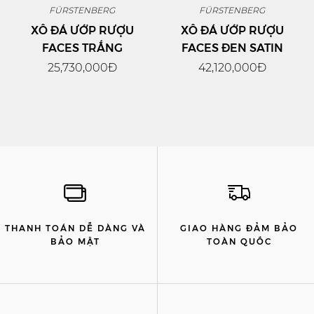
FÜRSTENBERG
FÜRSTENBERG
XÔ ĐÁ ƯỚP RƯỢU
XÔ ĐÁ ƯỚP RƯỢU
FACES TRẮNG
FACES ĐEN SATIN
25,730,000Đ
42,120,000Đ
THANH TOÁN DỄ DÀNG VÀ
GIAO HÀNG ĐẢM BẢO
BẢO MẬT
TOÀN QUỐC