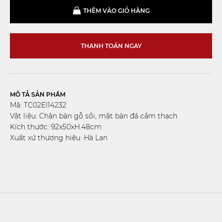
THÊM VÀO GIỎ HÀNG
THANH TOÁN NGAY
MÔ TẢ SẢN PHẨM
Mã: TC02EI14232
Vật liệu: Chân bàn gỗ sồi, mặt bàn đá cẩm thạch
Kích thước: 92x50xH.48cm
Xuất xứ thương hiệu: Hà Lan