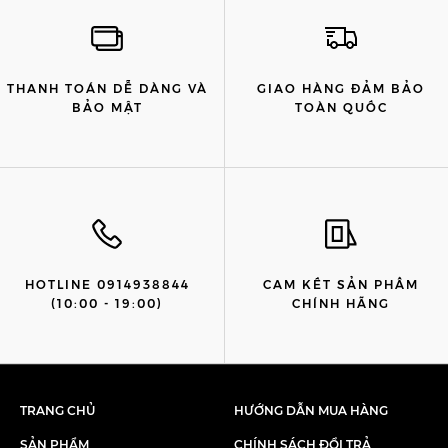
THANH TOÁN DỄ DÀNG VÀ
GIAO HÀNG ĐẢM BẢO
BẢO MẬT
TOÀN QUỐC
HOTLINE 0914938844
CAM KẾT SẢN PHẨM
(10:00 - 19:00)
CHÍNH HÃNG
TRANG CHỦ
HƯỚNG DẪN MUA HÀNG
SẢN PHẨM
CHÍNH SÁCH ĐỔI TRẢ