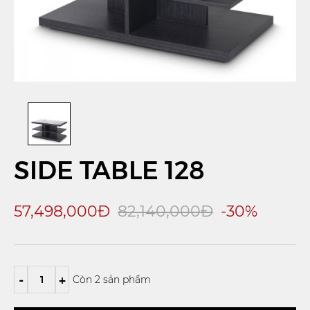
SIDE TABLE 128
57,498,000Đ
82,140,000Đ
-30%
-
+
Còn 2 sản phẩm