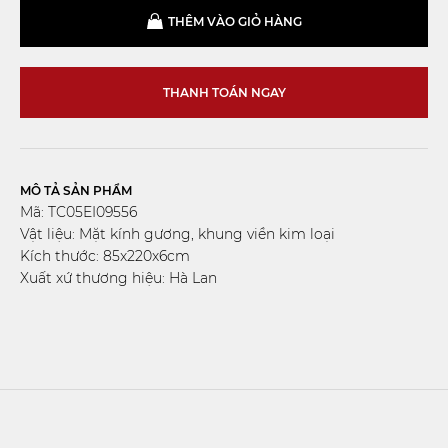
THÊM VÀO GIỎ HÀNG
THANH TOÁN NGAY
MÔ TẢ SẢN PHẨM
Mã: TC05EI09556
Vật liệu: Mặt kính gương, khung viền kim loại
Kích thước: 85x220x6cm
Xuất xứ thương hiệu: Hà Lan