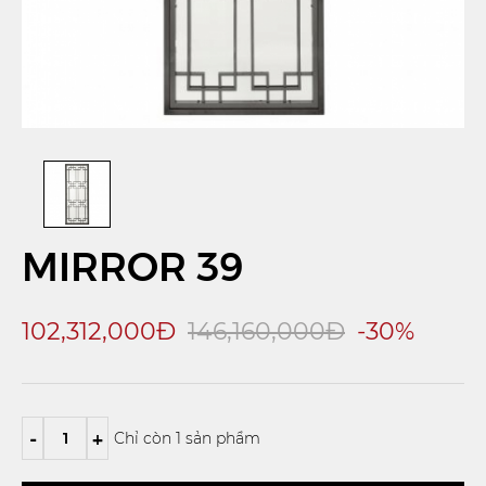
MIRROR 39
102,312,000Đ
146,160,000Đ
-30%
-
+
Chỉ còn 1 sản phẩm