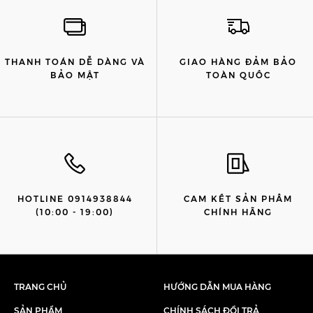
THANH TOÁN DỄ DÀNG VÀ
GIAO HÀNG ĐẢM BẢO
BẢO MẬT
TOÀN QUỐC
HOTLINE 0914938844
CAM KẾT SẢN PHẨM
(10:00 - 19:00)
CHÍNH HÃNG
TRANG CHỦ
HƯỚNG DẪN MUA HÀNG
SẢN PHẨM
CHÍNH SÁCH ĐỔI TRẢ