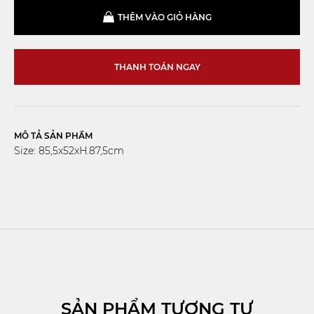
THÊM VÀO GIỎ HÀNG
THANH TOÁN NGAY
MÔ TẢ SẢN PHẨM
Size: 85,5x52xH.87,5cm
SẢN PHẨM TƯƠNG TỰ