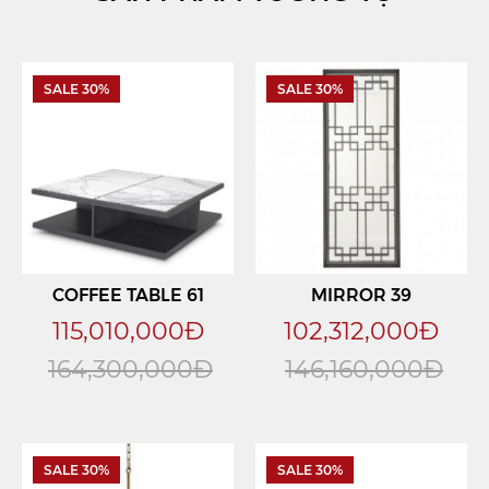
SALE 30%
SALE 30%
COFFEE TABLE 61
MIRROR 39
115,010,000Đ
102,312,000Đ
164,300,000Đ
146,160,000Đ
SALE 30%
SALE 30%