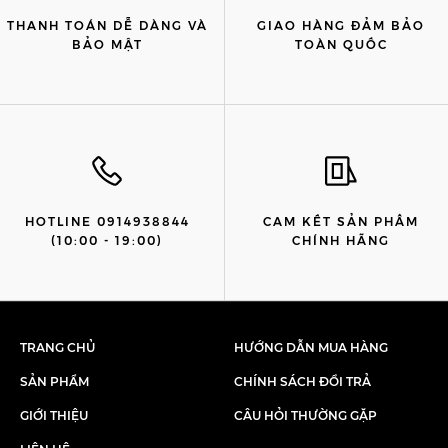
THANH TOÁN DỄ DÀNG VÀ
GIAO HÀNG ĐẢM BẢO
BẢO MẬT
TOÀN QUỐC
HOTLINE 0914938844
CAM KẾT SẢN PHẨM
(10:00 - 19:00)
CHÍNH HÃNG
TRANG CHỦ
HƯỚNG DẪN MUA HÀNG
SẢN PHẨM
CHÍNH SÁCH ĐỔI TRẢ
GIỚI THIỆU
CÂU HỎI THƯỜNG GẶP