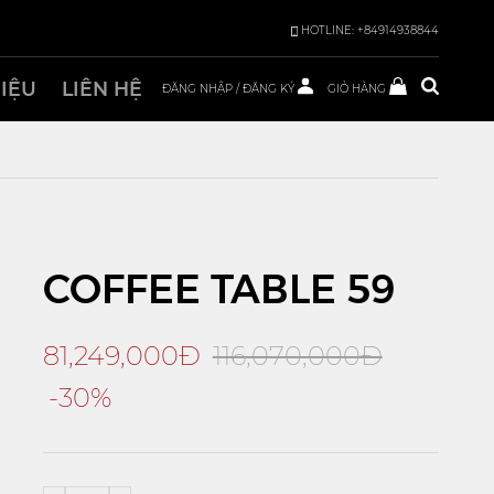
HOTLINE: +84914938844
HIỆU
LIÊN HỆ
ĐĂNG NHẬP
/
ĐĂNG KÝ
GIỎ HÀNG
COFFEE TABLE 59
81,249,000Đ
116,070,000Đ
-30%