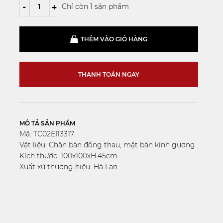
-
+
Chỉ còn 1 sản phẩm
THÊM VÀO GIỎ HÀNG
THANH TOÁN NGAY
MÔ TẢ SẢN PHẨM
Mã: TC02EI13317
Vật liệu: Chân bàn đồng thau, mặt bàn kính gương
Kích thước: 100x100xH.45cm
Xuất xứ thương hiệu: Hà Lan