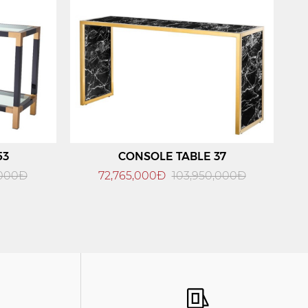
53
CONSOLE TABLE 37
,000Đ
72,765,000Đ
103,950,000Đ