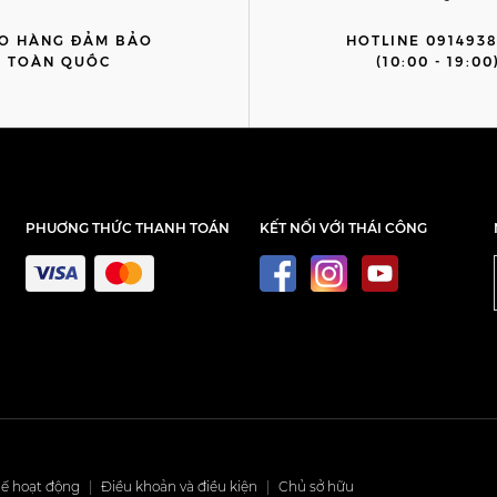
O HÀNG ĐẢM BẢO
HOTLINE 091493
TOÀN QUỐC
(10:00 - 19:00
PHUƠNG THỨC THANH TOÁN
KẾT NỐI VỚI THÁI CÔNG
ế hoạt động
|
Điều khoản và điều kiện
|
Chủ sở hữu