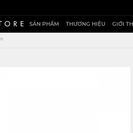
SẢN PHẨM
THƯƠNG HIỆU
GIỚI T
59