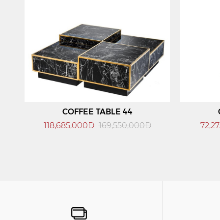
COFFEE TABLE 44
118,685,000Đ
169,550,000Đ
72,2