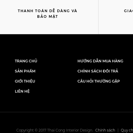
THANH TOÁN DỄ DÀNG VÀ
GIA
BẢO MẬT
TRANG CHỦ
HƯỚNG DẪN MUA HÀNG
SẢN PHẨM
CHÍNH SÁCH ĐỔI TRẢ
GIỚI THIỆU
CÂU HỎI THƯỜNG GẶP
LIÊN HỆ
Copyright © 2017 Thai Cong Interior Design.
Chính sách
|
Quy ch