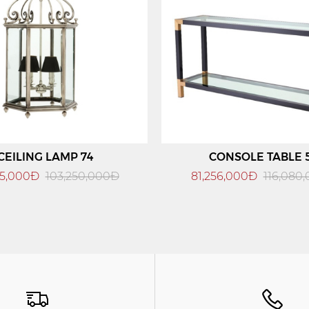
CEILING LAMP 74
CONSOLE TABLE 
75,000Đ
103,250,000Đ
81,256,000Đ
116,080