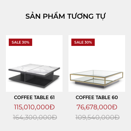
SẢN PHẨM TƯƠNG TỰ
SALE 30%
SALE 30%
COFFEE TABLE 61
COFFEE TABLE 60
115,010,000Đ
76,678,000Đ
164,300,000Đ
109,540,000Đ