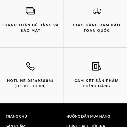
THANH TOÁN DỄ DÀNG VÀ
GIAO HÀNG ĐẢM BẢO
BẢO MẬT
TOÀN QUỐC
HOTLINE 0914938844
CAM KẾT SẢN PHẨM
(10:00 - 19:00)
CHÍNH HÃNG
TRANG CHỦ
HƯỚNG DẪN MUA HÀNG
SẢN PHẨM
CHÍNH SÁCH ĐỔI TRẢ