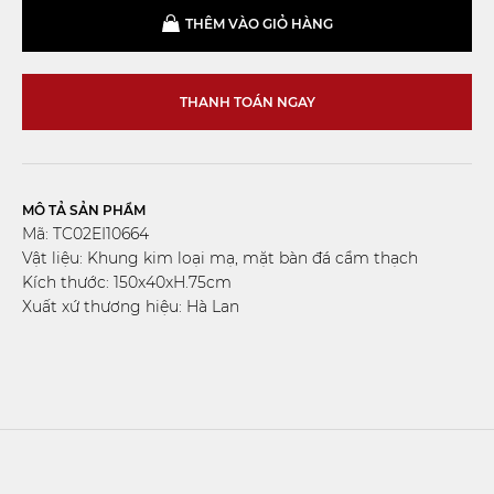
THÊM VÀO GIỎ HÀNG
THANH TOÁN NGAY
MÔ TẢ SẢN PHẨM
Mã: TC02EI10664
Vật liệu: Khung kim loại mạ, mặt bàn đá cẩm thạch
Kích thước: 150x40xH.75cm
Xuất xứ thương hiệu: Hà Lan