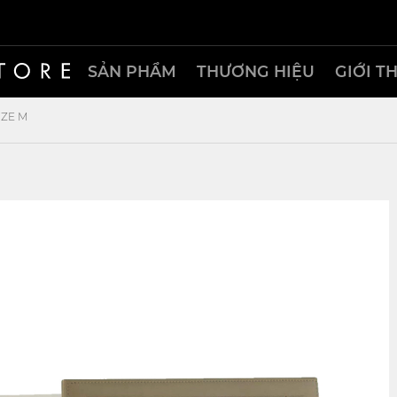
SẢN PHẨM
THƯƠNG HIỆU
GIỚI T
IZE M