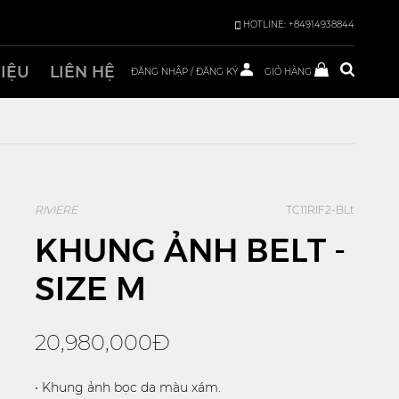
HOTLINE: +84914938844
HIỆU
LIÊN HỆ
ĐĂNG NHẬP
/
ĐĂNG KÝ
GIỎ HÀNG
RIVIERE
TC11RIF2-BLt
KHUNG ẢNH BELT -
SIZE M
20,980,000Đ
• Khung ảnh bọc da màu xám.