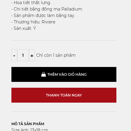
• Họa tiết thắt lưng.
• Chi tiết bằng đồng mạ Palladium.
• Sản phẩm được làm bằng tay.
• Thương hiệu: Riviere
• Sản xuất: Ý
-
+
Chỉ còn 1 sản phẩm
THÊM VÀO GIỎ HÀNG
THANH TOÁN NGAY
MÔ TẢ SẢN PHẨM
Size ảnh: 13x18 cm