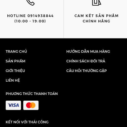
HOTLINE 0914938844
CAM KẾT SẢN PHẨM
(10:00 - 19:00)
CHÍNH HÃNG
TRANG CHỦ
HƯỚNG DẪN MUA HÀNG
SẢN PHẨM
CHÍNH SÁCH ĐỔI TRẢ
GIỚI THIỆU
CÂU HỎI THƯỜNG GẶP
LIÊN HỆ
PHUƠNG THỨC THANH TOÁN
KẾT NỐI VỚI THÁI CÔNG