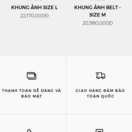
KHUNG ẢNH SIZE L
KHUNG ẢNH BELT -
SIZE M
22,170,000Đ
20,980,000Đ
THANH TOÁN DỄ DÀNG VÀ
GIAO HÀNG ĐẢM BẢO
BẢO MẬT
TOÀN QUỐC