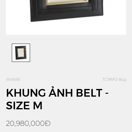
RIVIERE
TC11RIF2-BLg
KHUNG ẢNH BELT -
SIZE M
20,980,000Đ