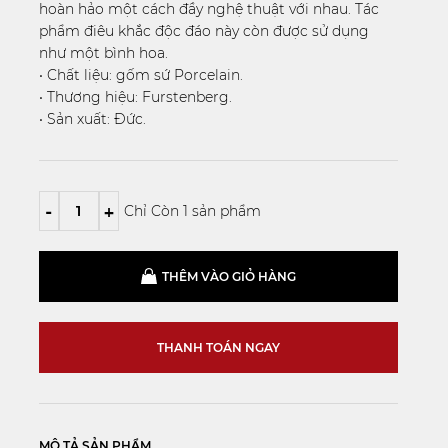
hoàn hảo một cách đầy nghệ thuật với nhau. Tác
phẩm điêu khắc độc đáo này còn được sử dụng
như một bình hoa.
• Chất liệu: gốm sứ Porcelain.
• Thương hiệu: Furstenberg.
• Sản xuất: Đức.
-
+
Chỉ Còn 1 sản phẩm
THÊM VÀO GIỎ HÀNG
THANH TOÁN NGAY
MÔ TẢ SẢN PHẨM