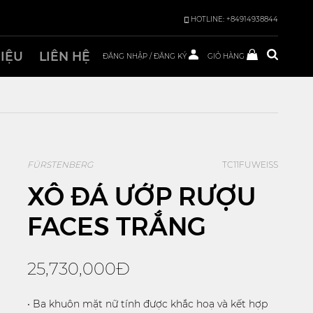
HOTLINE: +84914938844
HIỆU
LIÊN HỆ
ĐĂNG NHẬP
/
ĐĂNG KÝ
GIỎ HÀNG
FÜRSTENBERG
TC11FUWEISS
XÔ ĐÁ ƯỚP RƯỢU
FACES TRẮNG
25,730,000Đ
• Ba khuôn mặt nữ tính được khắc hoạ và kết hợp