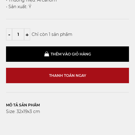
• Sản xuất: Ý
-
+
Chỉ còn 1 sản phẩm
THÊM VÀO GIỎ HÀNG
THANH TOÁN NGAY
MÔ TẢ SẢN PHẨM
Size: 32x19x3 cm