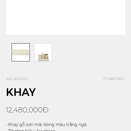
ARCAHORN
TC11AR1783C
KHAY
12,480,000Đ
• Khay gỗ sơn mài bóng màu trắng ngà.
• Thương hiệu: Arcahorn