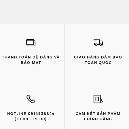
THANH TOÁN DỄ DÀNG VÀ
GIAO HÀNG ĐẢM BẢO
BẢO MẬT
TOÀN QUỐC
HOTLINE 0914938844
CAM KẾT SẢN PHẨM
(10:00 - 19:00)
CHÍNH HÃNG