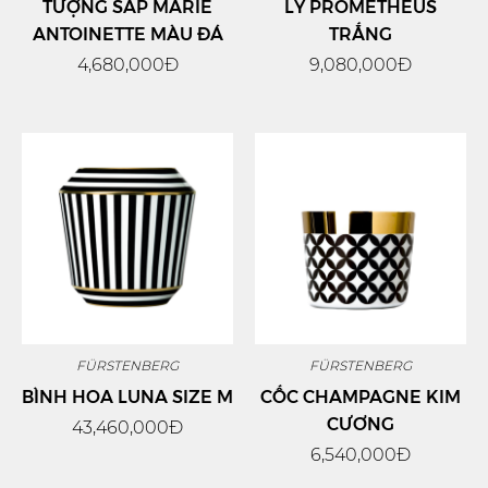
TƯỢNG SÁP MARIE
LY PROMETHEUS
ANTOINETTE MÀU ĐÁ
TRẮNG
4,680,000Đ
9,080,000Đ
FÜRSTENBERG
FÜRSTENBERG
BÌNH HOA LUNA SIZE M
CỐC CHAMPAGNE KIM
CƯƠNG
43,460,000Đ
6,540,000Đ