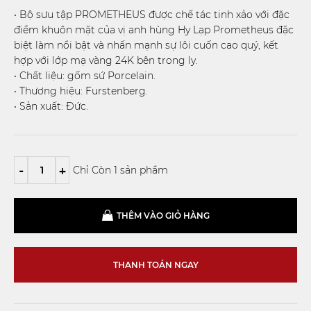
• Bộ sưu tập PROMETHEUS được chế tác tinh xảo với đặc
điểm khuôn mặt của vị anh hùng Hy Lạp Prometheus đặc
biệt làm nổi bật và nhấn mạnh sự lôi cuốn cao quý, kết
hợp với lớp mạ vàng 24K bên trong ly.
• Chất liệu: gốm sứ Porcelain.
• Thương hiệu: Furstenberg.
• Sản xuất: Đức.
-
+
Chỉ Còn 1 sản phẩm
THÊM VÀO GIỎ HÀNG
THANH TOÁN NGAY