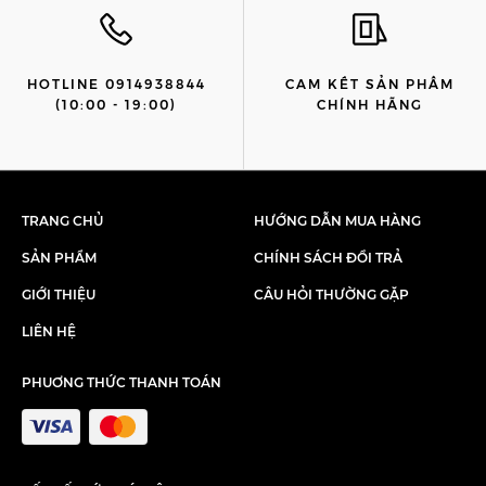
HOTLINE 0914938844
CAM KẾT SẢN PHẨM
(10:00 - 19:00)
CHÍNH HÃNG
TRANG CHỦ
HƯỚNG DẪN MUA HÀNG
SẢN PHẨM
CHÍNH SÁCH ĐỔI TRẢ
GIỚI THIỆU
CÂU HỎI THƯỜNG GẶP
LIÊN HỆ
PHUƠNG THỨC THANH TOÁN