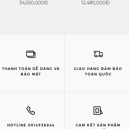
34,550,000Đ
12,480,000Đ
THANH TOÁN DỄ DÀNG VÀ
GIAO HÀNG ĐẢM BẢO
BẢO MẬT
TOÀN QUỐC
HOTLINE 0914938844
CAM KẾT SẢN PHẨM