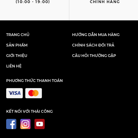
(10:00 - 19:00)
CHÍNH HÃNG
TRANG CHỦ
HƯỚNG DẪN MUA HÀNG
SẢN PHẨM
CHÍNH SÁCH ĐỔI TRẢ
GIỚI THIỆU
CÂU HỎI THƯỜNG GẶP
LIÊN HỆ
PHUƠNG THỨC THANH TOÁN
KẾT NỐI VỚI THÁI CÔNG