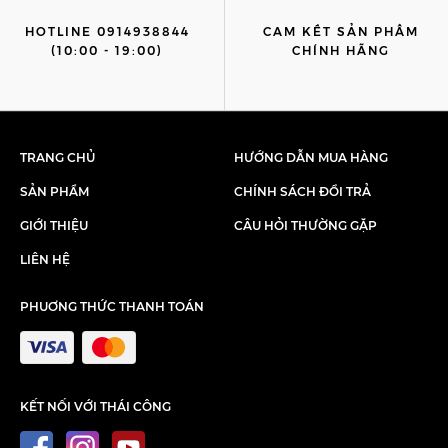
HOTLINE 0914938844
CAM KẾT SẢN PHẨM
(10:00 - 19:00)
CHÍNH HÃNG
TRANG CHỦ
HƯỚNG DẪN MUA HÀNG
SẢN PHẨM
CHÍNH SÁCH ĐỔI TRẢ
GIỚI THIỆU
CÂU HỎI THƯỜNG GẶP
LIÊN HỆ
PHUƠNG THỨC THANH TOÁN
KẾT NỐI VỚI THÁI CÔNG