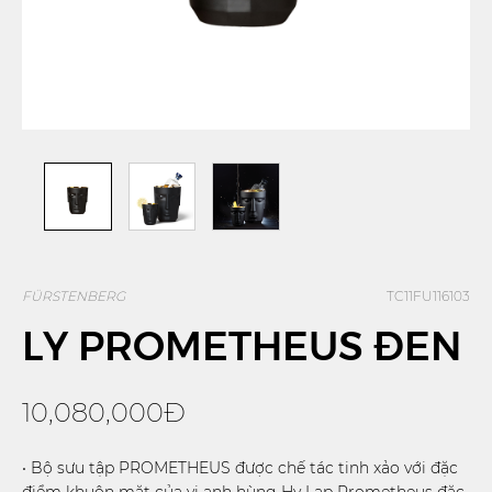
FÜRSTENBERG
TC11FU116103
LY PROMETHEUS ĐEN
10,080,000Đ
• Bộ sưu tập PROMETHEUS được chế tác tinh xảo với đặc
điểm khuôn mặt của vị anh hùng Hy Lạp Prometheus đặc