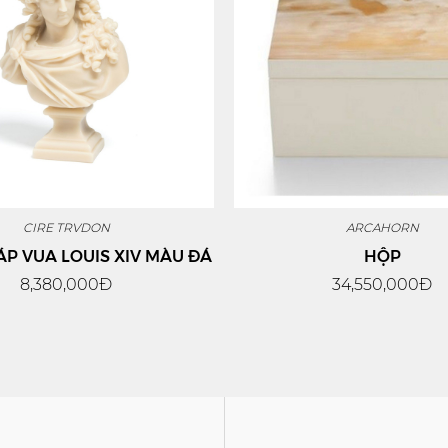
CIRE TRVDON
ARCAHORN
P VUA LOUIS XIV MÀU ĐÁ
HỘP
8,380,000Đ
34,550,000Đ