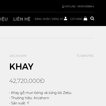
HOTLINE: +84914938844
HIỆU
LIÊN HỆ
ĐĂNG NHẬP
/
ĐĂNG KÝ
GIỎ HÀNG
ARCAHORN
TC11AR4716C
KHAY
42,720,000Đ
• Khay gỗ mun bóng và sừng bò Zebu.
• Thương hiệu: Arcahorn
• Sản xuất: Ý