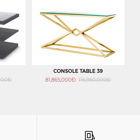
CONSOLE TABLE 39
,000Đ
81,865,000Đ
116,950,000Đ