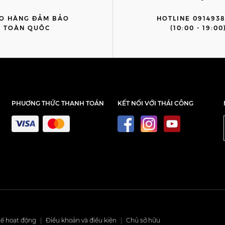
O HÀNG ĐẢM BẢO
HOTLINE 091493
TOÀN QUỐC
(10:00 - 19:00
PHUƠNG THỨC THANH TOÁN
KẾT NỐI VỚI THÁI CÔNG
ế hoạt động
|
Điều khoản và điều kiện
|
Chủ sở hữu