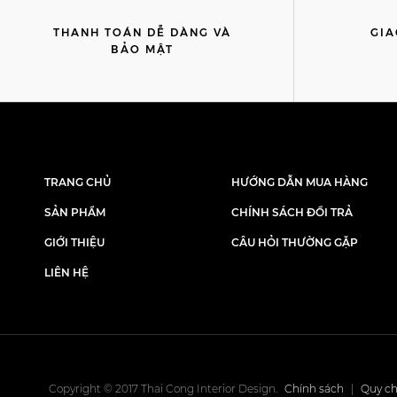
THANH TOÁN DỄ DÀNG VÀ
GIA
BẢO MẬT
TRANG CHỦ
HƯỚNG DẪN MUA HÀNG
SẢN PHẨM
CHÍNH SÁCH ĐỔI TRẢ
GIỚI THIỆU
CÂU HỎI THƯỜNG GẶP
LIÊN HỆ
Copyright © 2017 Thai Cong Interior Design.
Chính sách
|
Quy ch