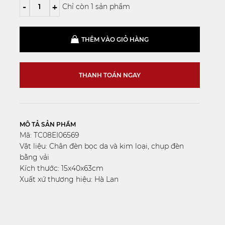
-
+
Chỉ còn 1 sản phẩm
THÊM VÀO GIỎ HÀNG
THANH TOÁN NGAY
MÔ TẢ SẢN PHẨM
Mã: TC08EI06569
Vật liệu: Chân đèn bọc da và kim loại, chụp đèn
bằng vải
Kích thước: 15x40x63cm
Xuất xứ thương hiệu: Hà Lan