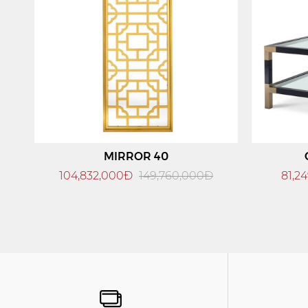
MIRROR 40
104,832,000Đ
149,760,000Đ
81,2