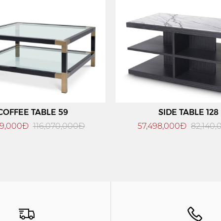
COFFEE TABLE 59
SIDE TABLE 128
49,000Đ
116,070,000Đ
57,498,000Đ
82,140