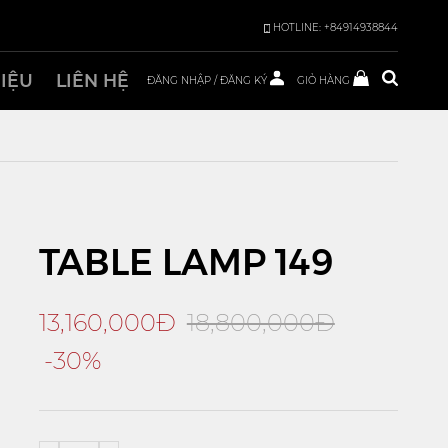
HOTLINE: +84914938844
HIỆU
LIÊN HỆ
ĐĂNG NHẬP
/
ĐĂNG KÝ
GIỎ HÀNG
TABLE LAMP 149
13,160,000Đ
18,800,000Đ
-30%