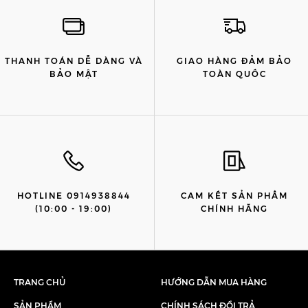
THANH TOÁN DỄ DÀNG VÀ
GIAO HÀNG ĐẢM BẢO
BẢO MẬT
TOÀN QUỐC
HOTLINE 0914938844
CAM KẾT SẢN PHẨM
(10:00 - 19:00)
CHÍNH HÃNG
TRANG CHỦ
HƯỚNG DẪN MUA HÀNG
SẢN PHẨM
CHÍNH SÁCH ĐỔI TRẢ