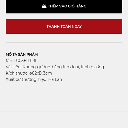
THÊM VÀO GIỎ HÀNG
THANH TOÁN NGAY
MÔ TẢ SẢN PHẨM
Mã: TC05EI13191
Vật liệu: Khung gương bằng kim loại, kính gương
Kích thước: ø82xD.3cm
Xuất xứ thương hiệu: Hà Lan