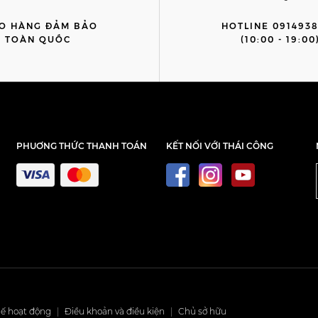
O HÀNG ĐẢM BẢO
HOTLINE 091493
TOÀN QUỐC
(10:00 - 19:00
PHUƠNG THỨC THANH TOÁN
KẾT NỐI VỚI THÁI CÔNG
ế hoạt động
|
Điều khoản và điều kiện
|
Chủ sở hữu