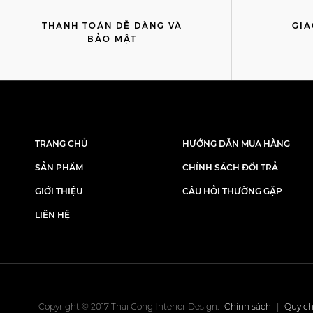
THANH TOÁN DỄ DÀNG VÀ
GIA
BẢO MẬT
TRANG CHỦ
HƯỚNG DẪN MUA HÀNG
SẢN PHẨM
CHÍNH SÁCH ĐỔI TRẢ
GIỚI THIỆU
CÂU HỎI THƯỜNG GẶP
LIÊN HỆ
Copyright © 2017 Thai Cong Interior Design.
Chính sách
|
Quy ch