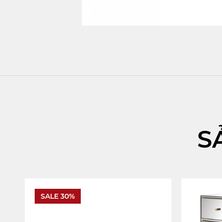
S
SALE 30%