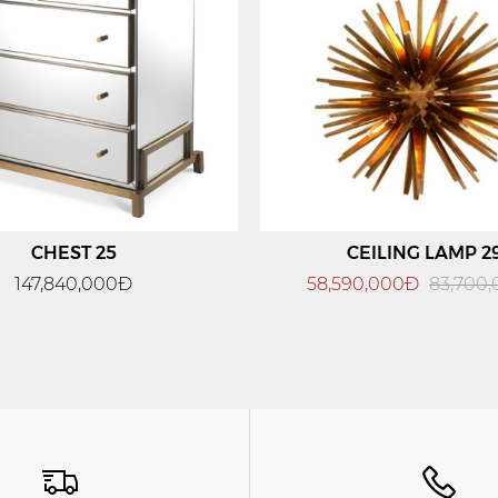
CHEST 25
CEILING LAMP 2
147,840,000Đ
58,590,000Đ
83,700