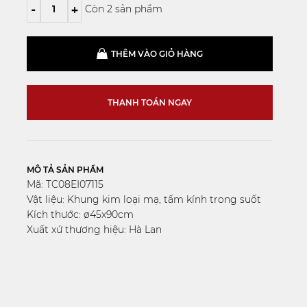
-
+
Còn 2 sản phẩm
THÊM VÀO GIỎ HÀNG
THANH TOÁN NGAY
MÔ TẢ SẢN PHẨM
Mã: TC08EI07115
Vật liệu: Khung kim loại mạ, tấm kính trong suốt
Kích thước: ø45x90cm
Xuất xứ thương hiệu: Hà Lan