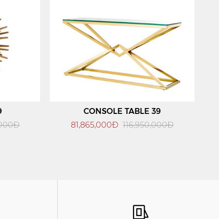
9
CONSOLE TABLE 39
,000Đ
81,865,000Đ
116,950,000Đ