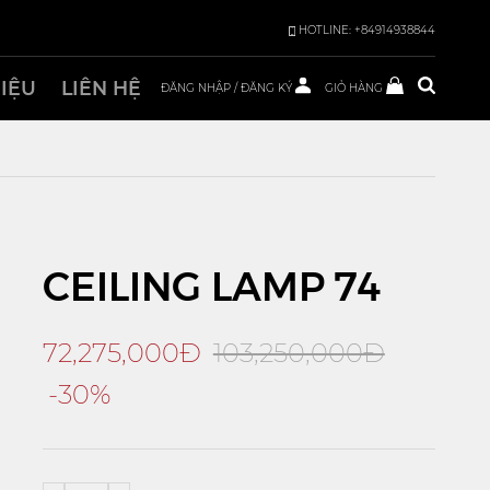
HOTLINE: +84914938844
HIỆU
LIÊN HỆ
ĐĂNG NHẬP
/
ĐĂNG KÝ
GIỎ HÀNG
CEILING LAMP 74
72,275,000Đ
103,250,000Đ
-30%