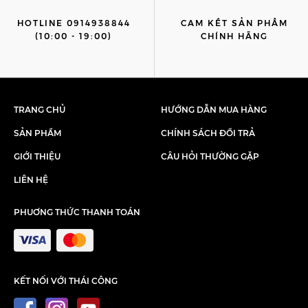
HOTLINE 0914938844
CAM KẾT SẢN PHẨM
(10:00 - 19:00)
CHÍNH HÃNG
TRANG CHỦ
HƯỚNG DẪN MUA HÀNG
SẢN PHẨM
CHÍNH SÁCH ĐỔI TRẢ
GIỚI THIỆU
CÂU HỎI THƯỜNG GẶP
LIÊN HỆ
PHUƠNG THỨC THANH TOÁN
KẾT NỐI VỚI THÁI CÔNG