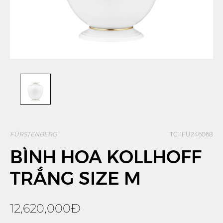
FÜRSTENBERG
TC11FU246068
BÌNH HOA KOLLHOFF
TRẮNG SIZE M
12,620,000Đ