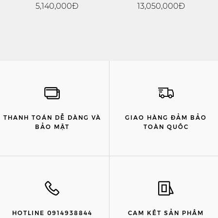
5,140,000Đ
13,050,000Đ
THANH TOÁN DỄ DÀNG VÀ
GIAO HÀNG ĐẢM BẢO
BẢO MẬT
TOÀN QUỐC
HOTLINE 0914938844
CAM KẾT SẢN PHẨM