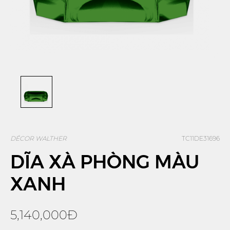
DÉCOR WALTHER
TC11DE31696
DĨA XÀ PHÒNG MÀU
XANH
5,140,000Đ