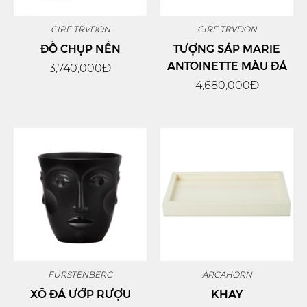
CIRE TRVDON
CIRE TRVDON
ĐỒ CHỤP NẾN
TƯỢNG SÁP MARIE
ANTOINETTE MÀU ĐÁ
3,740,000Đ
4,680,000Đ
FÜRSTENBERG
ARCAHORN
XÔ ĐÁ ƯỚP RƯỢU
KHAY