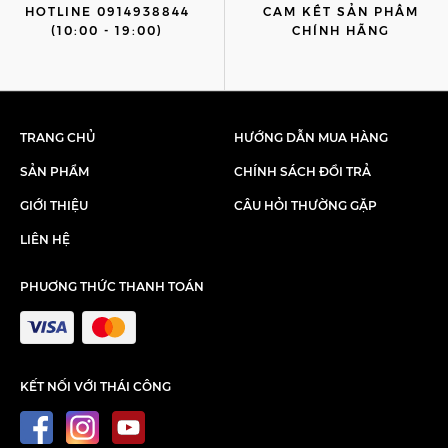
HOTLINE 0914938844
CAM KẾT SẢN PHẨM
(10:00 - 19:00)
CHÍNH HÃNG
TRANG CHỦ
HƯỚNG DẪN MUA HÀNG
SẢN PHẨM
CHÍNH SÁCH ĐỔI TRẢ
GIỚI THIỆU
CÂU HỎI THƯỜNG GẶP
LIÊN HỆ
PHUƠNG THỨC THANH TOÁN
KẾT NỐI VỚI THÁI CÔNG