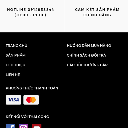
HOTLINE 0914938844
CAM KẾT SẢN PHẨM
(10:00 - 19:00)
CHÍNH HÃNG
TRANG CHỦ
HƯỚNG DẪN MUA HÀNG
SẢN PHẨM
CHÍNH SÁCH ĐỔI TRẢ
GIỚI THIỆU
CÂU HỎI THƯỜNG GẶP
LIÊN HỆ
PHUƠNG THỨC THANH TOÁN
KẾT NỐI VỚI THÁI CÔNG