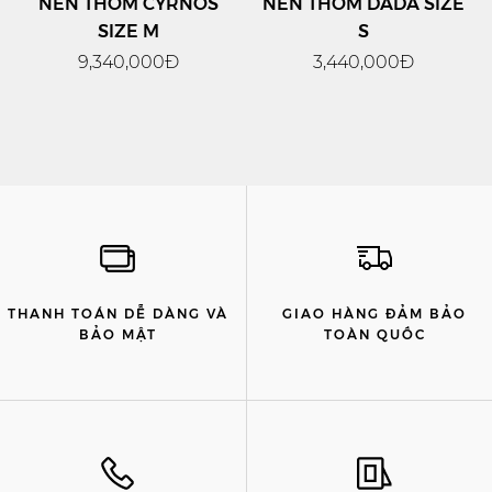
NẾN THƠM CYRNOS
NẾN THƠM DADA SIZE
SIZE M
S
9,340,000Đ
3,440,000Đ
THANH TOÁN DỄ DÀNG VÀ
GIAO HÀNG ĐẢM BẢO
BẢO MẬT
TOÀN QUỐC