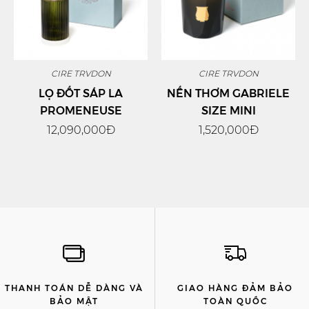
CIRE TRVDON
CIRE TRVDON
LỌ ĐỐT SÁP LA
NẾN THƠM GABRIELE
PROMENEUSE
SIZE MINI
12,090,000Đ
1,520,000Đ
THANH TOÁN DỄ DÀNG VÀ
GIAO HÀNG ĐẢM BẢO
BẢO MẬT
TOÀN QUỐC