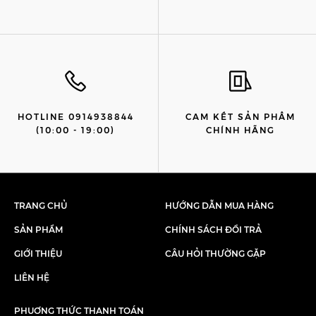
HOTLINE 0914938844
CAM KẾT SẢN PHẨM
(10:00 - 19:00)
CHÍNH HÃNG
TRANG CHỦ
HƯỚNG DẪN MUA HÀNG
SẢN PHẨM
CHÍNH SÁCH ĐỔI TRẢ
GIỚI THIỆU
CÂU HỎI THƯỜNG GẶP
LIÊN HỆ
PHUƠNG THỨC THANH TOÁN