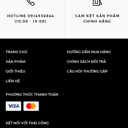
HOTLINE 0914938844
CAM KẾT SẢN PHẨM
(10:00 - 19:00)
CHÍNH HÃNG
TRANG CHỦ
HƯỚNG DẪN MUA HÀNG
SẢN PHẨM
CHÍNH SÁCH ĐỔI TRẢ
GIỚI THIỆU
CÂU HỎI THƯỜNG GẶP
LIÊN HỆ
PHUƠNG THỨC THANH TOÁN
KẾT NỐI VỚI THÁI CÔNG