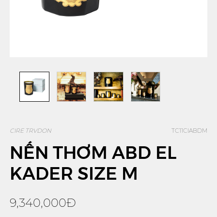
CIRE TRVDON
TC11CIABDM
NẾN THƠM ABD EL
KADER SIZE M
9,340,000Đ