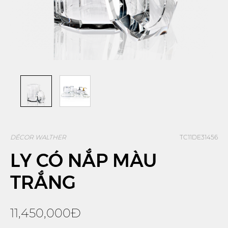
DÉCOR WALTHER
TC11DE31456
LY CÓ NẮP MÀU
TRẮNG
11,450,000Đ