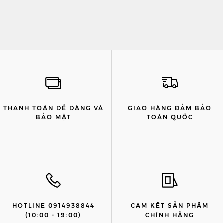
THANH TOÁN DỄ DÀNG VÀ
GIAO HÀNG ĐẢM BẢO
BẢO MẬT
TOÀN QUỐC
HOTLINE 0914938844
CAM KẾT SẢN PHẨM
(10:00 - 19:00)
CHÍNH HÃNG