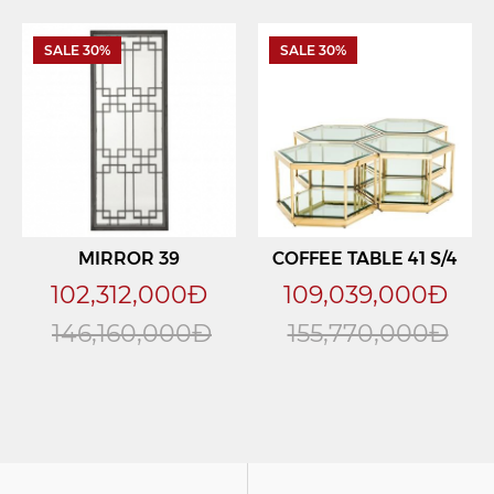
SALE 30%
SALE 30%
MIRROR 39
COFFEE TABLE 41 S/4
102,312,000Đ
109,039,000Đ
146,160,000Đ
155,770,000Đ