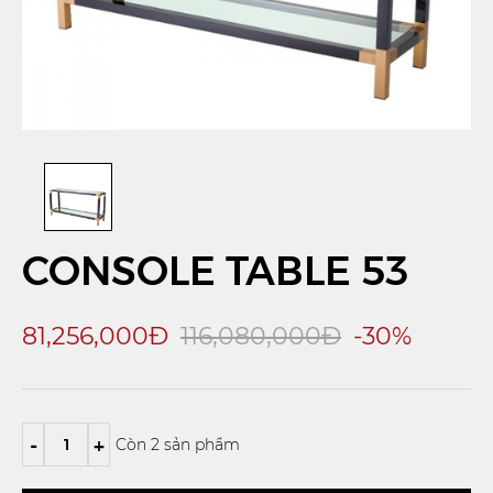
CONSOLE TABLE 53
81,256,000Đ
116,080,000Đ
-30%
-
+
Còn 2 sản phẩm