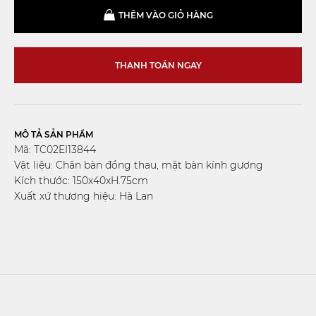
THÊM VÀO GIỎ HÀNG
THANH TOÁN NGAY
MÔ TẢ SẢN PHẨM
Mã: TC02EI13844
Vật liệu: Chân bàn đồng thau, mặt bàn kính gương
Kích thước: 150x40xH.75cm
Xuất xứ thương hiệu: Hà Lan