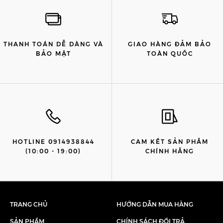
THANH TOÁN DỄ DÀNG VÀ
GIAO HÀNG ĐẢM BẢO
BẢO MẬT
TOÀN QUỐC
HOTLINE 0914938844
CAM KẾT SẢN PHẨM
(10:00 - 19:00)
CHÍNH HÃNG
TRANG CHỦ
HƯỚNG DẪN MUA HÀNG
SẢN PHẨM
CHÍNH SÁCH ĐỔI TRẢ